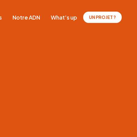
s
Notre ADN
What’s up
UN PROJET ?