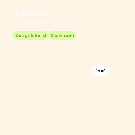
Cupa Stone
Saint-Evarzec (29)
Design & Build
Showroom
2
46 m