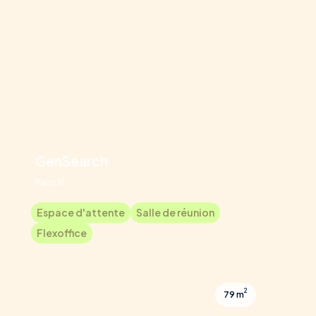
GenSearch
Paris 16
Espace d'attente
Salle de réunion
Flexoffice
2
79 m