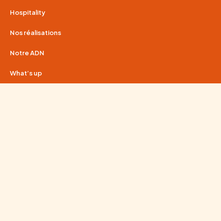
Hospitality
Nos réalisations
Notre ADN
What’s up
Guide complet : comment optimiser l’espace de travail pour
améliorer la productivité ?
Hospitality : comment transformer vos lieux en véritables
expériences
RSE & aménagement d’espaces professionnels
01 80 91 55 63
contact@wenes-group.com
Paris
Lyon
Nantes