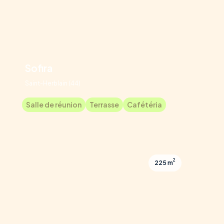
Sofira
Saint-Herblain (44)
Salle de réunion
Terrasse
Cafétéria
2
225 m