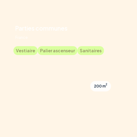
Parties communes
France
Vestiaire
Palier ascenseur
Sanitaires
2
200 m