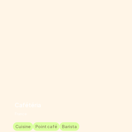
Cafétéria
France
Cuisine
Point café
Barista