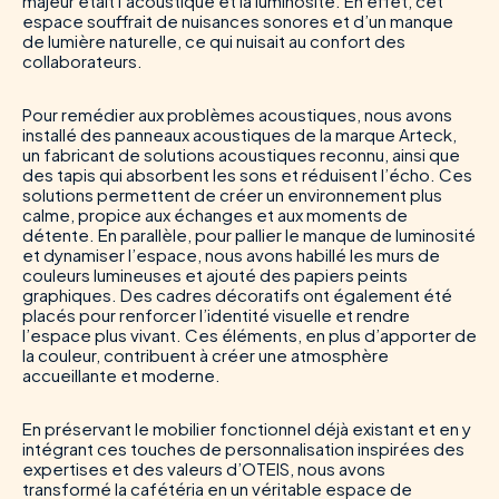
majeur était l’acoustique et la luminosité. En effet, cet
espace souffrait de nuisances sonores et d’un manque
de lumière naturelle, ce qui nuisait au confort des
collaborateurs.
Pour remédier aux problèmes acoustiques, nous avons
installé des panneaux acoustiques de la marque Arteck,
un fabricant de solutions acoustiques reconnu, ainsi que
des tapis qui absorbent les sons et réduisent l’écho. Ces
solutions permettent de créer un environnement plus
calme, propice aux échanges et aux moments de
détente.
En parallèle, pour pallier le manque de luminosité
et dynamiser l’espace, nous avons habillé les murs de
couleurs lumineuses et ajouté des papiers peints
graphiques. Des cadres décoratifs ont également été
placés pour renforcer l’identité visuelle et rendre
l’espace plus vivant. Ces éléments, en plus d’apporter de
la couleur, contribuent à créer une atmosphère
accueillante et moderne.
En préservant le mobilier fonctionnel déjà existant et en y
intégrant ces touches de personnalisation inspirées des
expertises et des valeurs d’OTEIS, nous avons
transformé la cafétéria en un véritable espace de