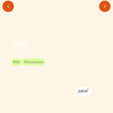
KOOV
Vertou (44)
RSE
Showroom
2
225 m