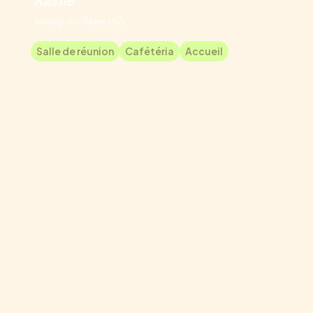
Neuilly-sur-Seine (92)
Salle de réunion
Cafétéria
Accueil