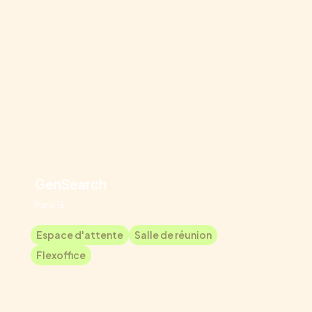
GenSearch
Paris 16
Espace d'attente
Salle de réunion
Flexoffice