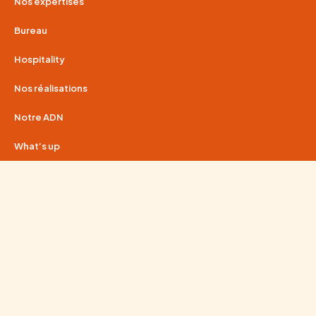
Nos expertises
Bureau
Hospitality
Nos réalisations
Notre ADN
What’s up
Guide complet : comment optimiser l’espace de travail pour
améliorer la productivité ?
Hospitality : comment transformer vos lieux en véritables
expériences
RSE & aménagement d’espaces professionnels
01 80 91 55 63
contact@wenes-group.com