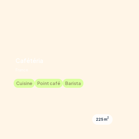
Cafétéria
France
Cuisine
Point café
Barista
2
225 m