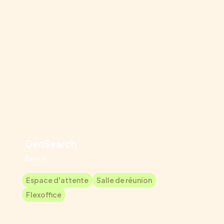
GenSearch
Paris 16
Espace d'attente
Salle de réunion
Flexoffice