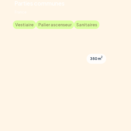
Parties communes
France
Vestiaire
Palier ascenseur
Sanitaires
2
350 m