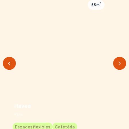
2
55 m
Havea
Paris
Espaces flexibles
Cafétéria