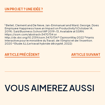
UN PROJET ? UNE IDÉE ?
¹ Bellet, Clement and De Neve, Jan-Emmanuel and Ward, George, Does
Employee Happiness have an Impact on Productivity? (October 14,
2019). Saïd Business School WP 2019-13, Available at SSRN:
https://ssrn.com/abstract=3470734 or
http://dx.doi.org/10.2139/ssrn.3470734
² OpinionWay 2022
³ Harris
Interactive pour le ministère du Travail, de l’Emploi et de l’Insertion.
2020
⁴ Etude JLL (Le travail hybride décrypté, 2022)
ARTICLE PRÉCÉDENT
ARTICLE SUIVANT
VOUS AIMEREZ AUSSI