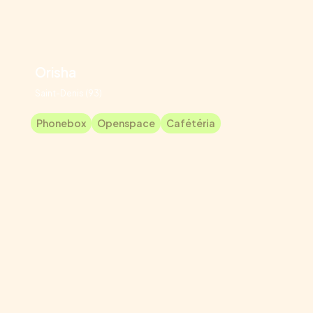
Orisha
Saint-Denis (93)
Phonebox
Openspace
Cafétéria