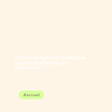
11.05.2026
Contractant général : la méthode
Design & Build expliquée
LIRE LA SUITE
#accueil