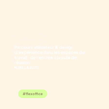
06.03.2026
Parcours utilisateur & design
d’expérience dans les espaces de
travail : de l’entrée à la salle de
réunion
LIRE LA SUITE
#flexoffice