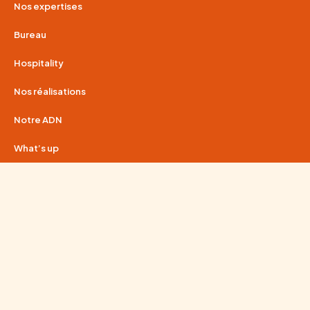
Nos expertises
Bureau
Hospitality
Nos réalisations
Notre ADN
What’s up
Guide complet : comment optimiser l’espace de travail pour
améliorer la productivité ?
Hospitality : comment transformer vos lieux en véritables
expériences
RSE & aménagement d’espaces professionnels
01 80 91 55 63
contact@wenes-group.com