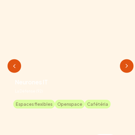
Neurones IT
La Défense (92)
Espaces flexibles
Openspace
Cafétéria