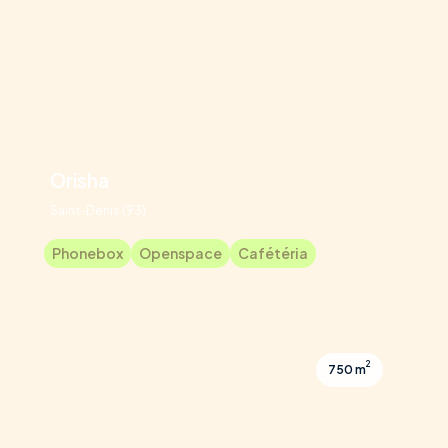
Orisha
Saint-Denis (93)
Phonebox
Openspace
Cafétéria
2
750 m