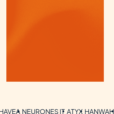
VEA
NEURONES IT
ATYX
HANWAH
G