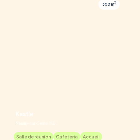
2
300 m
Kastle
Neuilly-sur-Seine (92)
Salle de réunion
Cafétéria
Accueil