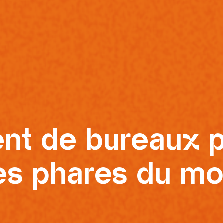
 de bureaux pr
es phares du m